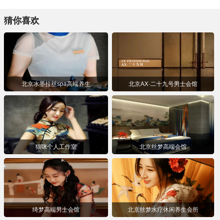
猜你喜欢
北京水墨拉丝spa高端养生
北京AX·⼆⼗九号男⼠会馆
猫咪个人工作室
北京丝梦高端会馆
绮梦高端男士会馆
北京丝梦水疗休闲养生会所