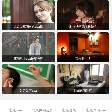
北京梦苑阁柔式spa馆
北京丝梦高端桑拿馆
康源男士spa按摩会所
百步养生堂
妙音采耳spa
悦诚休闲足疗
北京spa
北京休闲会所
北京会所
北京休闲spa