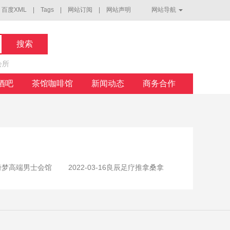
|
百度XML
|
Tags
|
网站订阅
|
网站声明
网站导航
会所
V酒吧
茶馆咖啡馆
新闻动态
商务合作
绮梦高端男士会馆
2022-03-16
良辰足疗推拿桑拿