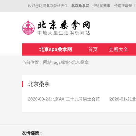
欢迎您访问北京梦丝养生 -
北京桑拿网
- 拒绝黄赌毒 传递正能量！
北京spa桑拿网
首页
会所大全
当前位置：
网站Tags标签>北京桑拿
北京桑拿
2026-03-23
北京AX·⼆⼗九号男⼠会馆
2026-01-21
友情链接：