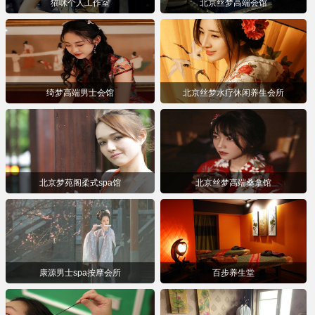
猫咪个人工作室
北京丝梦高端会馆
绮梦高端男士会馆
北京丝梦水疗休闲养生会所
北京梦苑阁柔式spa馆
北京丝梦高端桑拿馆
康源男士spa按摩会所
百步养生堂