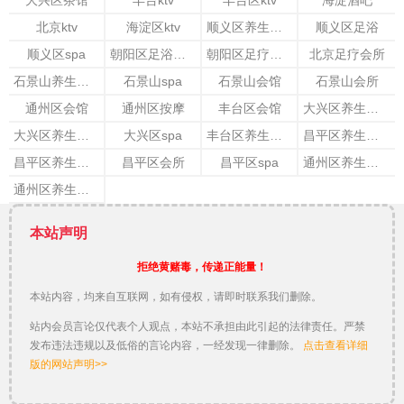
大兴区茶馆
丰台ktv
丰台区ktv
海淀酒吧
北京ktv
海淀区ktv
顺义区养生会馆
顺义区足浴
顺义区spa
朝阳区足浴会所
朝阳区足疗会所
北京足疗会所
石景山养生会所
石景山spa
石景山会馆
石景山会所
通州区会馆
通州区按摩
丰台区会馆
大兴区养生会所
大兴区养生会馆
大兴区spa
丰台区养生会所
昌平区养生会馆
昌平区养生会所
昌平区会所
昌平区spa
通州区养生会馆
通州区养生会所
本站声明
拒绝黄赌毒，传递正能量！
本站内容，均来自互联网，如有侵权，请即时联系我们删除。
站内会员言论仅代表个人观点，本站不承担由此引起的法律责任。严禁
发布违法违规以及低俗的言论内容，一经发现一律删除。
点击查看详细
版的网站声明>>