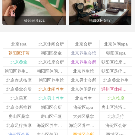
妙音采耳spa
悦诚休闲足疗
北京spa
北京休闲会所
北京会所
北京休闲spa
朝阳区汗蒸
朝阳区桑拿
北京养生会馆
朝阳区spa
北京桑拿
北京按摩会所
北京养生会所
朝阳区按摩会所
朝阳区养生会馆
朝阳区休闲会所
北京养生馆
朝阳区足疗按摩
北京泰式按摩
朝阳区养生馆
北京男士会所
北京桑拿养生
北京桑拿会所
北京休闲养生
北京休闲足疗
通州区休闲会所
北京采耳
北京男士养生
北京养生
北京按摩
北京会所推荐
朝阳区会所
海淀区spa
房山区洗浴会所
房山区桑拿
房山区汗蒸
大兴区桑拿
北京足疗
北京足疗按摩
海淀区养生会所
海淀区养生会馆
海淀区会馆
海淀区会所
丰台区休闲会所
西城区会所
西城区spa