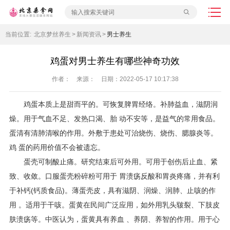
当前位置:
北京梦丝养生
>
新闻资讯
>
男士养生
鸡蛋对男士养生有哪些神奇功效
作者： 来源： 日期：2022-05-17 10:17:38
鸡蛋本质上是甜而平的。可恢复脾胃经络。补肺益血，滋阴润
燥。用于气血不足、发热口渴、胎 动不安等，是益气的常用食品。
蛋清有清肺清喉的作用。外敷于患处可治烧伤、烧伤、腮腺炎等。
鸡 蛋的药用价值不会被遗忘。
蛋壳可制酸止痛。研究结束后可外用。可用于创伤后止血、紧
致、收敛。口服蛋壳粉碎粉可用于 胃溃疡反酸和胃炎疼痛，并有利
于补钙(钙质食品)。薄蛋壳皮，具有滋阴、润燥、润肺、止咳的作
用 。适用于干咳。蛋黄在民间广泛应用，如外用乳头皲裂、下肢皮
肤溃疡等。中医认为，蛋黄具有养血 、养阴、养智的作用。用于心