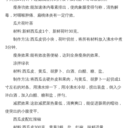
瘦身功效:能加速体内毒素排出，使肉象腿变得匀称，清热解
毒，对咽喉肿痛、扁桃体炎有一定疗效。
瓜片荷叶茶
材料:新鲜西瓜皮1个、新鲜荷叶30克。
制作方法:西瓜皮切小块，荷叶切丝，将所有材料放入沸水中煮
3分钟。
瘦身效果:能有效改善便秘，达到全身瘦身的效果。
凉拌绿衣
材料:西瓜皮、黄瓜、胡萝卜、白酒、白醋、糖、盐。
制作方法:将西瓜去硬外皮和果肉，与黄瓜、胡萝卜一起切成1
寸左右的对条。用沸水焯一下，用冷沸水冷却，捞出装盘，倒入少
许白酒，加入白醋、糖和盐，拌匀。
减肥效果:这款减肥菜热量低，清爽爽口，能促进肠胃的蠕动，
使突出的小腹变平。
西瓜皮配红辣椒
材料:西瓜皮300克、青葱2根、盐、红椒、味精适量。