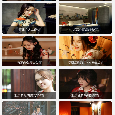
猫咪个人工作室
北京丝梦高端会馆
绮梦高端男士会馆
北京丝梦水疗休闲养生会所
北京梦苑阁柔式spa馆
北京丝梦高端桑拿馆