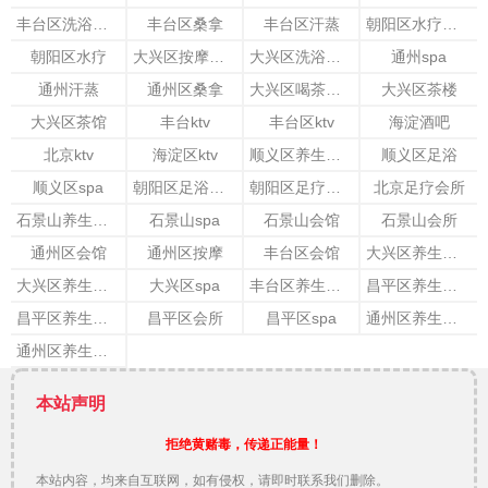
丰台区洗浴会所
丰台区桑拿
丰台区汗蒸
朝阳区水疗会所
朝阳区水疗
大兴区按摩会所
大兴区洗浴会所
通州spa
通州汗蒸
通州区桑拿
大兴区喝茶的地方
大兴区茶楼
大兴区茶馆
丰台ktv
丰台区ktv
海淀酒吧
北京ktv
海淀区ktv
顺义区养生会馆
顺义区足浴
顺义区spa
朝阳区足浴会所
朝阳区足疗会所
北京足疗会所
石景山养生会所
石景山spa
石景山会馆
石景山会所
通州区会馆
通州区按摩
丰台区会馆
大兴区养生会所
大兴区养生会馆
大兴区spa
丰台区养生会所
昌平区养生会馆
昌平区养生会所
昌平区会所
昌平区spa
通州区养生会馆
通州区养生会所
本站声明
拒绝黄赌毒，传递正能量！
本站内容，均来自互联网，如有侵权，请即时联系我们删除。