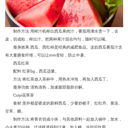
制作方法:用榨汁机榨出西瓜果肉汁，番茄用沸水烫一下，去
皮，切成粒，榨出汁。把两种果汁混合均匀，随时可以喝。
瘦身效果:西瓜、西红柿是经典的减肥食品。这款西瓜番茄汁含
有大量膳食纤维，可以让mm变轻，防止中暑。
西瓜红茶
配料:红茶5g，西瓜适量。
方法:将红茶放入茶杯中，用热水冲泡，再加入西瓜丁。
瘦身功效:清热清热，加速腹部脂肪分解。
Cuiyi花草茶
食材:里外都是硬皮的新鲜西瓜，少量炒栀子、红牡丹、黄连、
甘草、糖。
制作方法:将青衣切成小块，与其他原料一起放入锅中，加水，
小火煮20分钟，过滤残渣得到汁液，加入糖，冷却后饮用。