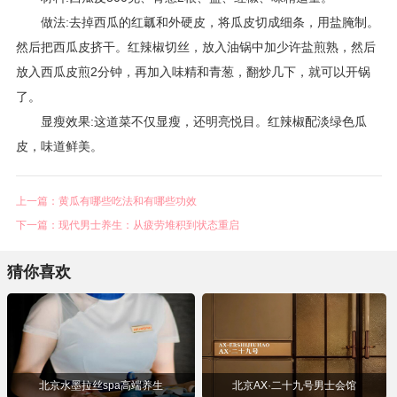
做法:去掉西瓜的红瓤和外硬皮，将瓜皮切成细条，用盐腌制。
然后把西瓜皮挤干。红辣椒切丝，放入油锅中加少许盐煎熟，然后
放入西瓜皮煎2分钟，再加入味精和青葱，翻炒几下，就可以开锅
了。
显瘦效果:这道菜不仅显瘦，还明亮悦目。红辣椒配淡绿色瓜
皮，味道鲜美。
上一篇：黄瓜有哪些吃法和有哪些功效
下一篇：现代男士养生：从疲劳堆积到状态重启
猜你喜欢
北京水墨拉丝spa高端养生
北京AX·⼆⼗九号男⼠会馆