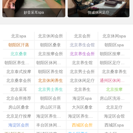
妙音采耳spa
悦诚休闲足疗
北京spa
北京休闲会所
北京会所
北京休闲spa
朝阳区汗蒸
朝阳区桑拿
北京养生会馆
朝阳区spa
北京桑拿
北京按摩会所
北京养生会所
朝阳区按摩会所
朝阳区养生会馆
朝阳区休闲会所
北京养生馆
朝阳区足疗按摩
北京泰式按摩
朝阳区养生馆
北京男士会所
北京桑拿养生
北京桑拿会所
北京休闲养生
北京休闲足疗
通州区休闲会所
北京采耳
北京男士养生
北京养生
北京按摩
北京会所推荐
朝阳区会所
海淀区spa
房山区洗浴会所
房山区桑拿
房山区汗蒸
大兴区桑拿
北京足疗
北京足疗按摩
海淀区养生会所
海淀区养生会馆
海淀区会馆
海淀区会所
丰台区休闲会所
西城区会所
西城区spa