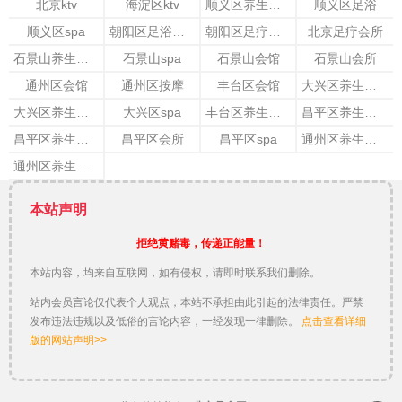
北京ktv
海淀区ktv
顺义区养生会馆
顺义区足浴
顺义区spa
朝阳区足浴会所
朝阳区足疗会所
北京足疗会所
石景山养生会所
石景山spa
石景山会馆
石景山会所
通州区会馆
通州区按摩
丰台区会馆
大兴区养生会所
大兴区养生会馆
大兴区spa
丰台区养生会所
昌平区养生会馆
昌平区养生会所
昌平区会所
昌平区spa
通州区养生会馆
通州区养生会所
本站声明
拒绝黄赌毒，传递正能量！
本站内容，均来自互联网，如有侵权，请即时联系我们删除。
站内会员言论仅代表个人观点，本站不承担由此引起的法律责任。严禁
发布违法违规以及低俗的言论内容，一经发现一律删除。
点击查看详细
版的网站声明>>