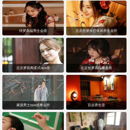
绮梦高端男士会馆
北京丝梦水疗休闲养生会所
北京梦苑阁柔式spa馆
北京丝梦高端桑拿馆
康源男士spa按摩会所
百步养生堂